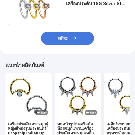
เครื่องประดับ 18G Silver Star
กะบัง Ring
চালিয়ে
แนะนำผลิตภัณฑ์
เครื่องประดับเจาะจมูกผู้
หยดน้ำรูปร่างคริสตัล
เคลียร์เพทายจม
หญิงสีทองรูปพระจันทร์
ห้อยจมูกแหวนเครื่อง
เครื่องประดับแ
Dropship Indian Opal
ประดับเจาะจมูกเหล็ก
หรูหราจำนวนมา