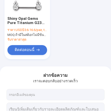
ทัวร์โรงงาน
ควบคุมคุณภาพ
Shiny Opal Gems
Pure Titanium G23
ติดต่อเรา
Nipple Rings 14G
ราคา:
USD$3.6-16.6/pair, the price will be more lower according to qty.
1.6mm Steel color
MOQ:
ถ้ามีในสต็อกไม่มีขั้นต่ำถ้าไม่มีต้อง 300 ชิ้น
ข่าว
รับราคาล่าสุด
ทุกกรณี
ติดต่อตอนนี้
VR
ฝากข้อความ
เราจะตอบกลับอย่างรวดเร็ว
เครื่องประดับเจาะร่างกาย
เครื่องประดับเจาะสะดือ
เครื่องประดับเจาะหู