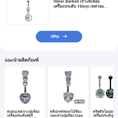
Silver Barbell เจาะสะดือs
เครื่องประดับ 10mm เพทายs
ดอกไม้ Dangle เหล็กผ่าตัด
চালিয়ে
แนะนำผลิตภัณฑ์
สแตนเลสเจาะปุ่มท้อง
คลิปเพชรดอกไม้หิมะ
คริสตัลโอปอลอ
เครื่องประดับสตรี
บนแหวนปุ่มท้อง Claw
เครื่องประดับแห